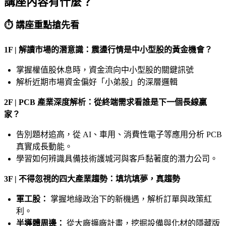
講座內容有什麼？
⏱ 講座重點搶先看
1F | 解讀市場的潛意識：震盪行情是中小型股的黃金機會？
掌握權值股休息時，資金流向中小型股的關鍵訊號
解析近期市場資金偏好「小弟股」的深層邏輯
2F | PCB 產業深度解析：從終端需求看誰是下一個長線贏
家？
告別題材追高，從 AI、車用、消費性電子等應用分析 PCB
真實成長動能。
學習如何辨識具備技術護城河與客戶黏著度的潛力公司。
3F | 不得忽視的四大產業趨勢：填坑填夢，真趨勢
軍工股：
掌握地緣政治下的新機遇，解析訂單與政策紅
利。
半導體周邊：
從大廠擴廠計畫，挖掘設備與化材的隱藏版