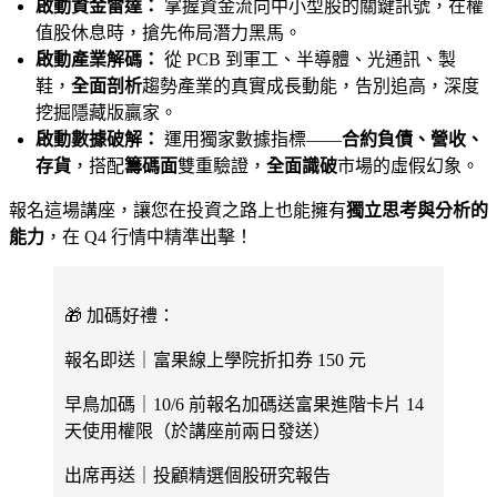
啟動資金雷達：
掌握資金流向中小型股的關鍵訊號，在權
值股休息時，搶先佈局潛力黑馬。
啟動產業解碼：
從 PCB 到軍工、半導體、光通訊、製
鞋，
全面剖析
趨勢產業的真實成長動能，告別追高，深度
挖掘隱藏版贏家。
啟動數據破解：
運用獨家數據指標——
合約負債、營收、
存貨
，搭配
籌碼面
雙重驗證，
全面識破
市場的虛假幻象。
報名這場講座，讓您在投資之路上也能擁有
獨立思考與分析的
能力
，在 Q4 行情中精準出擊！
🎁 加碼好禮：
報名即送｜富果線上學院折扣券 150 元
早鳥加碼｜10/6 前報名加碼送富果進階卡片 14
天使用權限（於講座前兩日發送）
出席再送｜投顧精選個股研究報告