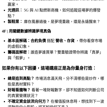
贏家。
光通訊：
5G 與 AI 點燃新商機，如何追蹤這場夢的爆發
點？
製鞋業：
庫存風暴過後，是夢境重啟，還是永遠醒來？
4F | 用關鍵數據辨識夢境真偽
基本面解碼：合約負債
搭配
營收、存貨
，帶你看穿市場
的虛假幻象。
籌碼面解密：
誰造夢誰買單？雙重驗證帶你辨識「真夢」
與「假夢」。
如果你有以下困擾，這場講座正是為你量身打造：
總是追到高點？
市場消息滿天飛，分不清哪些是炒作，哪
些是真材實料？
財報看攏嘸？
看著一堆財報數字，卻不知道如何判斷公司
的真實營運狀況？
不確定資金該流向何方？
在權值股休息時，想找到下一波